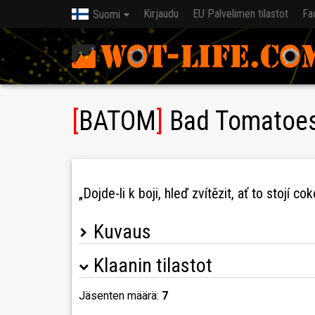
Kirjaudu
EU Palvelimen tilastot
Fa
Suomi
[
BATOM
]
Bad Tomatoe
„Dojde-li k boji, hleď zvítězit, ať to stojí c
Kuvaus
Klaanin tilastot
Klan BATOM je na pohodu, zahrát si, pobavit se, 
tebe ideální volbou.
Jäsenten määrä:
7
Co ti můžeme nabídnout ?