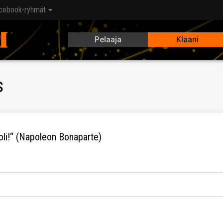
cebook-ryhmät
Pelaaja
Klaani
s
okoli!“ (Napoleon Bonaparte)
ale bez zbytečných výměn názorů. Pokud tě baví hrát klanové bitv