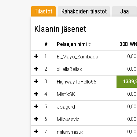
Tilastot
Kahakoiden tilastot
Jaa
Klaanin jäsenet
#
Pelaajan nimi
30D W
1
0,00
El_Mayo_Zambada
2
0,00
xHellsBellsx
3
1339,
HighwayToHell666
4
0,00
MistikSK
5
0,00
Joagurd
6
0,00
Milousevic
7
0,00
milansmistik