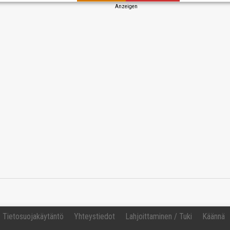
Anzeigen
Muutos
Tietosuojakäytäntö
Yhteystiedot
Lahjoittaminen / Tuki
Käännä