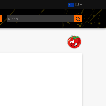
EU
y jako CW, SH, Ofenzívy, tak tento klan je pro