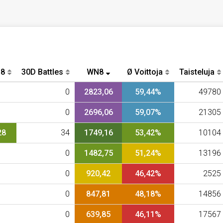
N8
30D Battles
WN8
Ø Voittoja
Taisteluja
0
2823,06
59,44%
49780
0
2696,06
59,07%
21305
28
34
1749,16
53,42%
10104
0
1482,75
51,24%
13196
0
920,42
46,42%
2525
0
847,81
48,18%
14856
0
639,85
46,11%
17567